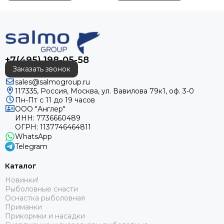
+7(495) 198-05-58
Заказать звонок
sales@salmogroup.ru
117335, Россия, Москва, ул. Вавилова 79к1, оф. 3-0
Пн-Пт с 11 до 19 часов
ООО "Англер"
ИНН: 7736660489
ОГРН: 1137746464811
WhatsApp
Telegram
Каталог
Новинки!
Рыболовные снасти
Оснастка рыболовная
Приманки
Прикормки и насадки