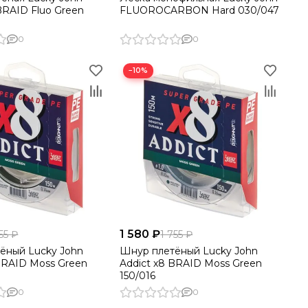
BRAID Fluo Green
FLUOROCARBON Hard 030/047
0
0
−10%
1 580 ₽
55 ₽
1 755 ₽
ёный Lucky John
Шнур плетёный Lucky John
 BRAID Moss Green
Addict х8 BRAID Moss Green
150/016
0
0