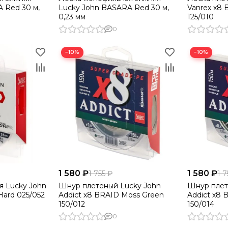
 Red 30 м,
Lucky John BASARA Red 30 м,
Vanrex х8 
0,23 мм
125/010
0
−10%
−10%
1 580 ₽
1 580 ₽
1 755 ₽
1 7
я Lucky John
Шнур плетёный Lucky John
Шнур плет
rd 025/052
Addict х8 BRAID Moss Green
Addict х8
150/012
150/014
0