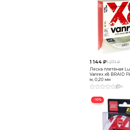
1 144 ₽
1 271 ₽
Леска плетёная Lu
Vanrex х8 BRAID Fl
м, 0,20 мм
0
−10%