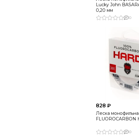
Lucky John BASARA
0,20 мм
0
828 ₽
Леска монофильна
FLUOROCARBON Ha
0