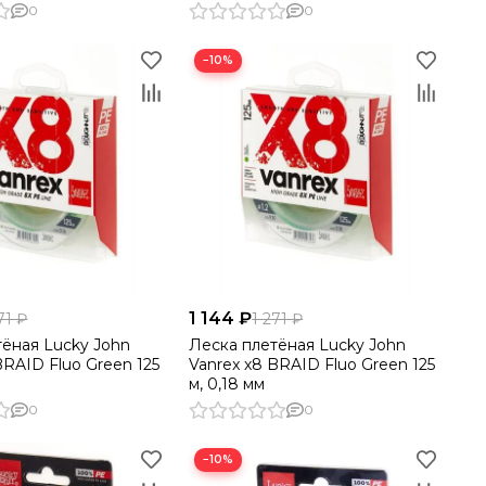
0
0
−10%
1 144 ₽
71 ₽
1 271 ₽
тёная Lucky John
Леска плетёная Lucky John
BRAID Fluo Green 125
Vanrex х8 BRAID Fluo Green 125
м, 0,18 мм
0
0
−10%