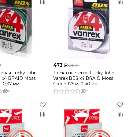
473 ₽
₽
525 ₽
тёная Lucky John
Леска плетёная Lucky John
S х4 BRAID Moss
Vanrex BBS х4 BRAID Moss
, 0,37 мм
Green 125 м, 0,40 мм
0
0