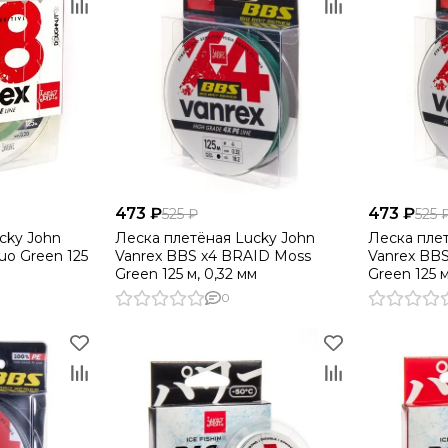
473 ₽
473 ₽
525 ₽
525 
cky John
Леска плетёная Lucky John
Леска пле
uo Green 125
Vanrex BBS х4 BRAID Moss
Vanrex BB
Green 125 м, 0,32 мм
Green 125 м
0