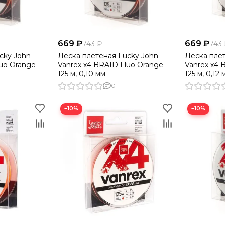
669 ₽
669 ₽
743 ₽
743
cky John
Леска плетёная Lucky John
Леска пле
luo Orange
Vanrex х4 BRAID Fluo Orange
Vanrex х4 
125 м, 0,10 мм
125 м, 0,12
0
−10%
−10%