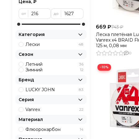
Цена, ₽
от
до
669 ₽
743 ₽
Леска плетёная Lu
Категория
Vanrex х4 BRAID F
Лески
48
125 м, 0,08 мм
0
Сезон
Летний
36
−10%
Зимний
12
Бренд
LUCKY JOHN
83
Серия
Vanrex
22
Материал
Флюорокарбон
14