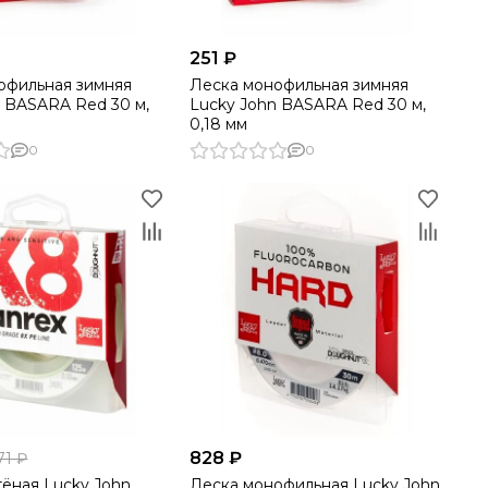
251 ₽
офильная зимняя
Леска монофильная зимняя
n BASARA Red 30 м,
Lucky John BASARA Red 30 м,
0,18 мм
0
0
828 ₽
71 ₽
тёная Lucky John
Леска монофильная Lucky John