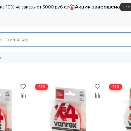
Акция завершена
ка 10% на заказы от 3000 руб 👉
Пер
hn
−10%
−10%