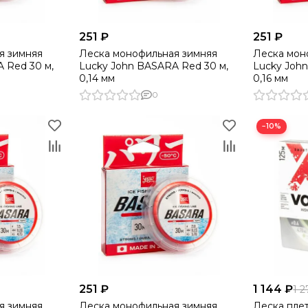
251 ₽
251 ₽
я зимняя
Леска монофильная зимняя
Леска мон
 Red 30 м,
Lucky John BASARA Red 30 м,
Lucky Joh
0,14 мм
0,16 мм
0
−10%
251 ₽
1 144 ₽
1 2
я зимняя
Леска монофильная зимняя
Леска пле