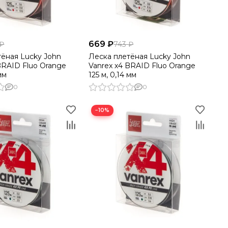
669 ₽
 ₽
743 ₽
тёная Lucky John
Леска плетёная Lucky John
BRAID Fluo Orange
Vanrex х4 BRAID Fluo Orange
 мм
125 м, 0,14 мм
0
0
−10%