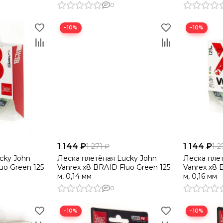
0
−10%
−10%
1 144 ₽
1 144 ₽
1 271 ₽
1 2
cky John
Леска плетёная Lucky John
Леска пле
uo Green 125
Vanrex х8 BRAID Fluo Green 125
Vanrex х8 
м, 0,14 мм
м, 0,16 мм
0
−10%
−10%