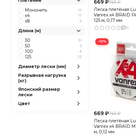
Плетение
669 ₽
743 ₽
Леска плетёная Lu
Мононить
14
Vanrex х4 BRAID F
х4
17
125 м, 0,17 мм
х8
5
0
Длина (м)
30
31
−10%
50
5
100
6
125
22
Диаметр лески (мм)
Разрывная нагрузка
(кг)
Японский размер
лески
Цвет
669 ₽
743 ₽
Леска плетёная Lu
Vanrex х4 BRAID M
м, 0,12 мм