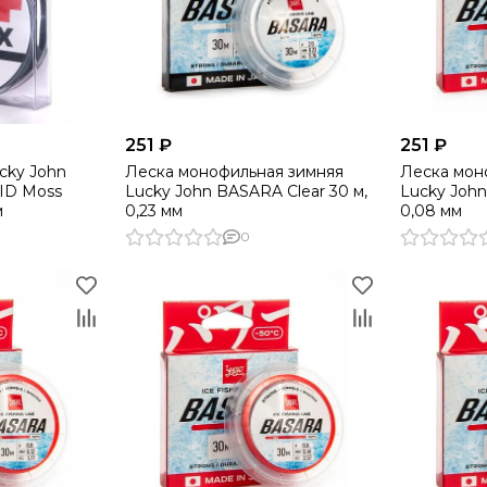
251 ₽
251 ₽
cky John
Леска монофильная зимняя
Леска мон
ID Moss
Lucky John BASARA Clear 30 м,
Lucky Joh
м
0,23 мм
0,08 мм
0