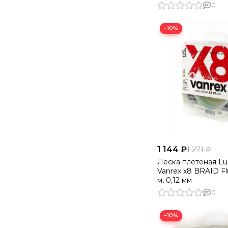
0
−10%
1 144 ₽
1 271 ₽
Леска плетёная Lu
Vanrex х8 BRAID Fl
м, 0,12 мм
0
−10%