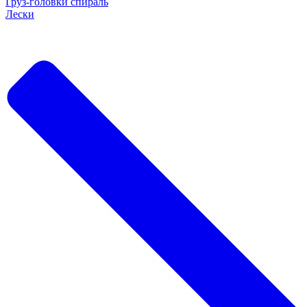
Груз-головки спираль
Лески