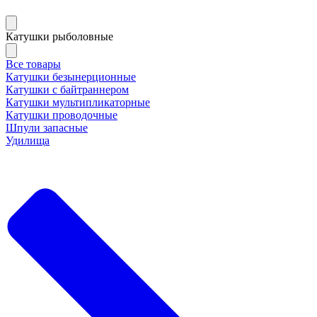
Катушки рыболовные
Все товары
Катушки безынерционные
Катушки с байтраннером
Катушки мультипликаторные
Катушки проводочные
Шпули запасные
Удилища