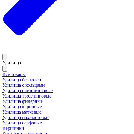
Удилища
Все товары
Удилища без колец
Удилища с кольцами
Удилища спиннинговые
Удилища троллинговые
Удилища фидерные
Удилища карповые
Удилища матчевые
Удилища нахлыстовые
Удилища серфовые
Вершинки
Комплекты для ловли