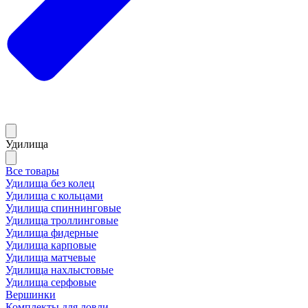
Удилища
Все товары
Удилища без колец
Удилища с кольцами
Удилища спиннинговые
Удилища троллинговые
Удилища фидерные
Удилища карповые
Удилища матчевые
Удилища нахлыстовые
Удилища серфовые
Вершинки
Комплекты для ловли