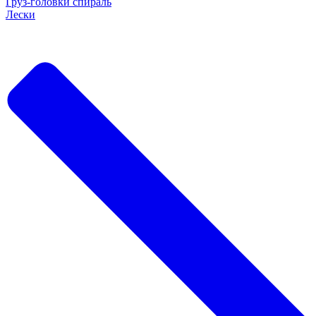
Груз-головки спираль
Лески