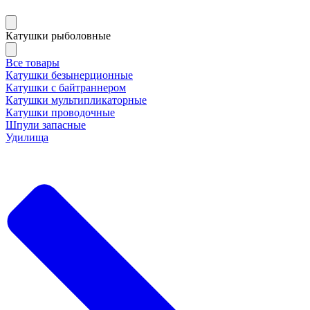
Катушки рыболовные
Все товары
Катушки безынерционные
Катушки с байтраннером
Катушки мультипликаторные
Катушки проводочные
Шпули запасные
Удилища