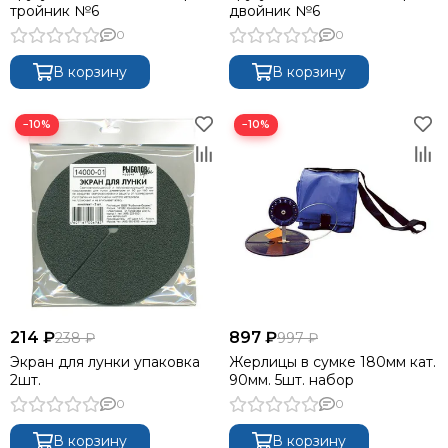
тройник №6
двойник №6
0
0
В корзину
В корзину
−10%
−10%
214 ₽
897 ₽
238 ₽
997 ₽
Экран для лунки упаковка
Жерлицы в сумке 180мм кат.
2шт.
90мм. 5шт. набор
0
0
В корзину
В корзину