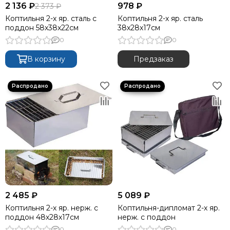
2 136 ₽
978 ₽
2 373 ₽
Топоры и пилы
Коптильня 2-х яр. сталь с
Коптильня 2-х яр. сталь
Компасы
поддон 58х38х22см
38х28х17см
Столовые приборы
0
0
Обогреватели порошковые
Мебель туристическа
В корзину
Предзаказ
2 485 ₽
5 089 ₽
Коптильня 2-х яр. нерж. с
Коптильня-дипломат 2-х яр.
поддон 48х28х17см
нерж. с поддон
0
0