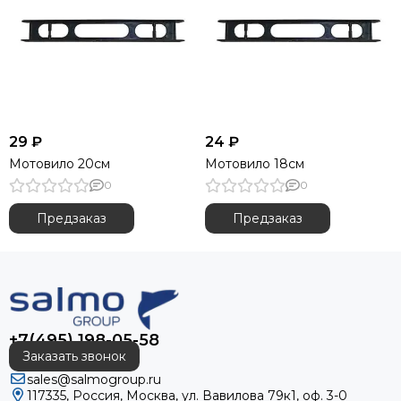
29 ₽
24 ₽
Мотовило 20см
Мотовило 18см
0
0
Предзаказ
Предзаказ
+7(495) 198-05-58
Заказать звонок
sales@salmogroup.ru
117335, Россия, Москва, ул. Вавилова 79к1, оф. 3-0