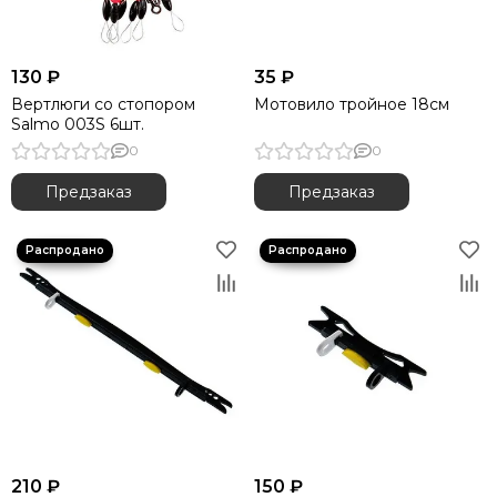
130 ₽
35 ₽
Вертлюги со стопором
Мотовило тройное 18см
Salmo 003S 6шт.
0
0
Предзаказ
Предзаказ
210 ₽
150 ₽