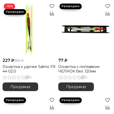
−10%
227 ₽
77 ₽
252 ₽
Оснастка к удочке Salmo FR
Оснастка с поплавком
44 02.0
ЧЕЛНОК бел. 120мм
0
0
Предзаказ
Предзаказ