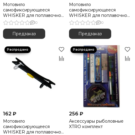
Мотовило
Мотовило
самофиксирующееся
самофиксирующееся
WHISKER для поплавочной
WHISKER для поплавочной
снасти 26см
снасти 08см
0
0
Предзаказ
Предзаказ
162 ₽
256 ₽
Мотовило
Аксессуары рыболовные
самофиксирующееся
XTRO комплект
WHISKER для поплавочной