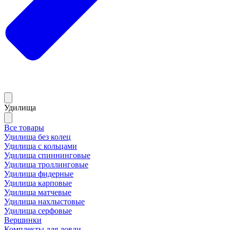
Удилища
Все товары
Удилища без колец
Удилища с кольцами
Удилища спиннинговые
Удилища троллинговые
Удилища фидерные
Удилища карповые
Удилища матчевые
Удилища нахлыстовые
Удилища серфовые
Вершинки
Комплекты для ловли