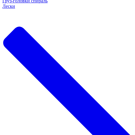
Груз-головки спираль
Лески