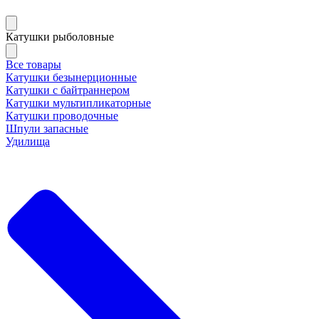
Катушки рыболовные
Все товары
Катушки безынерционные
Катушки с байтраннером
Катушки мультипликаторные
Катушки проводочные
Шпули запасные
Удилища