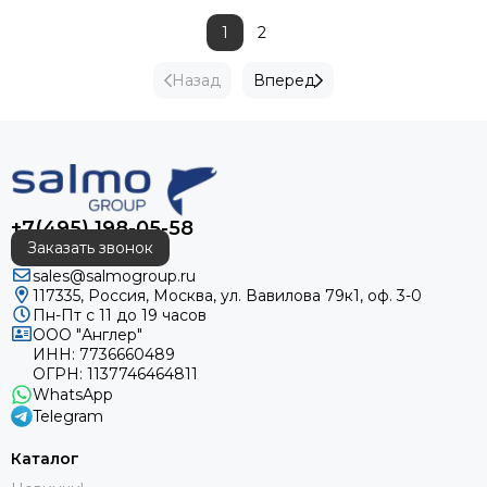
1
2
Назад
Вперед
+7(495) 198-05-58
Заказать звонок
sales@salmogroup.ru
117335, Россия, Москва, ул. Вавилова 79к1, оф. 3-0
Пн-Пт с 11 до 19 часов
ООО "Англер"
ИНН: 7736660489
ОГРН: 1137746464811
WhatsApp
Telegram
Каталог