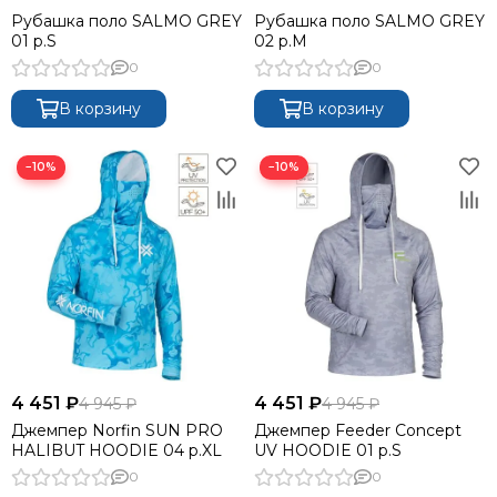
Рубашка поло SALMO GREY
Рубашка поло SALMO GREY
01 р.S
02 р.M
0
0
В корзину
В корзину
−10%
−10%
4 451 ₽
4 451 ₽
4 945 ₽
4 945 ₽
Джемпер Norfin SUN PRO
Джемпер Feeder Concept
HALIBUT HOODIE 04 р.XL
UV HOODIE 01 р.S
0
0