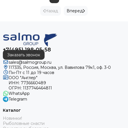
Назад
Вперед
+7(495) 198-05-58
Заказать звонок
sales@salmogroup.ru
117335, Россия, Москва, ул. Вавилова 79к1, оф. 3-0
Пн-Пт с 11 до 19 часов
ООО "Англер"
ИНН: 7736660489
ОГРН: 1137746464811
WhatsApp
Telegram
Каталог
Новинки!
Рыболовные снасти