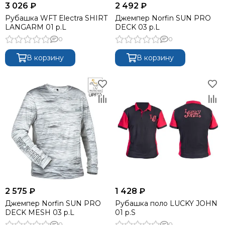
3 026 ₽
2 492 ₽
Рубашка WFT Electra SHIRT
Джемпер Norfin SUN PRO
LANGARM 01 р.L
DECK 03 р.L
0
0
В корзину
В корзину
2 575 ₽
1 428 ₽
Джемпер Norfin SUN PRO
Рубашка поло LUCKY JOHN
DECK MESH 03 р.L
01 р.S
0
0