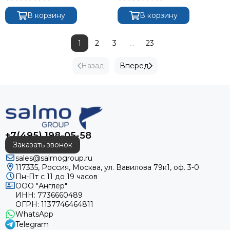
В корзину
В корзину
1
2
3
...
23
Назад
Вперед
+7(495) 198-05-58
Заказать звонок
sales@salmogroup.ru
117335, Россия, Москва, ул. Вавилова 79к1, оф. 3-0
Пн-Пт с 11 до 19 часов
ООО "Англер"
ИНН: 7736660489
ОГРН: 1137746464811
WhatsApp
Telegram