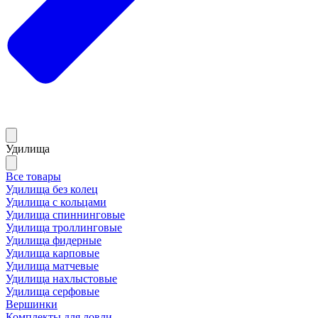
Удилища
Все товары
Удилища без колец
Удилища с кольцами
Удилища спиннинговые
Удилища троллинговые
Удилища фидерные
Удилища карповые
Удилища матчевые
Удилища нахлыстовые
Удилища серфовые
Вершинки
Комплекты для ловли