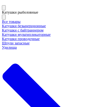
Катушки рыболовные
Все товары
Катушки безынерционные
Катушки с байтраннером
Катушки мультипликаторные
Катушки проводочные
Шпули запасные
Удилища