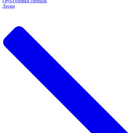
Груз-головки спираль
Лески