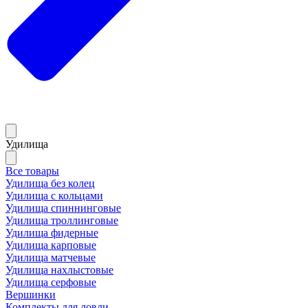
Удилища
Все товары
Удилища без колец
Удилища с кольцами
Удилища спиннинговые
Удилища троллинговые
Удилища фидерные
Удилища карповые
Удилища матчевые
Удилища нахлыстовые
Удилища серфовые
Вершинки
Комплекты для ловли