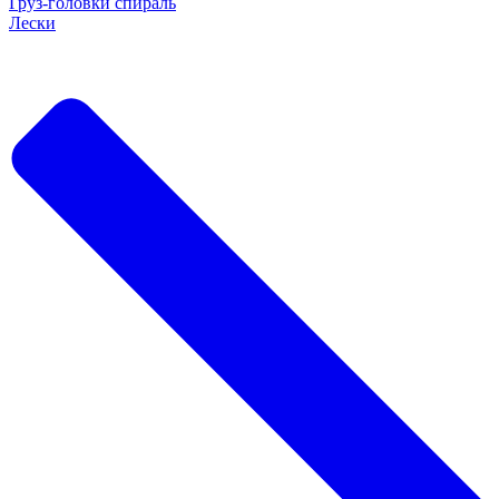
Груз-головки спираль
Лески