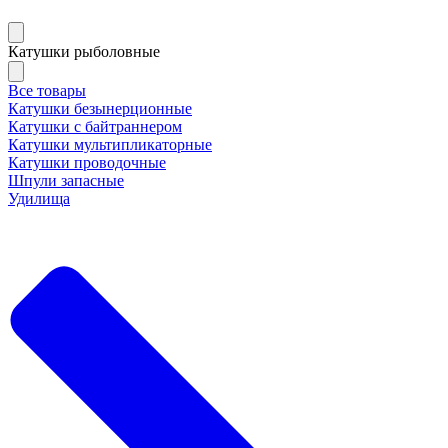
Катушки рыболовные
Все товары
Катушки безынерционные
Катушки с байтраннером
Катушки мультипликаторные
Катушки проводочные
Шпули запасные
Удилища