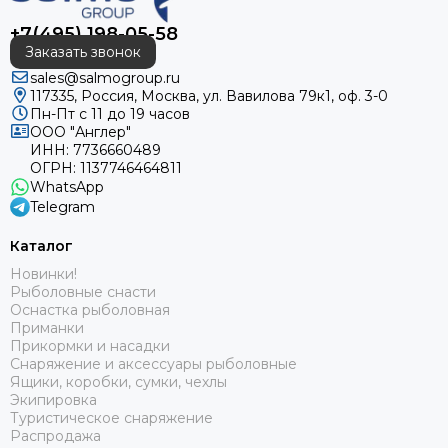
+7(495) 198-05-58
Заказать звонок
sales@salmogroup.ru
117335, Россия, Москва, ул. Вавилова 79к1, оф. 3-0
Пн-Пт с 11 до 19 часов
ООО "Англер"
ИНН: 7736660489
ОГРН: 1137746464811
WhatsApp
Telegram
Каталог
Новинки!
Рыболовные снасти
Оснастка рыболовная
Приманки
Прикормки и насадки
Снаряжение и аксессуары рыболовные
Ящики, коробки, сумки, чехлы
Экипировка
Туристическое снаряжение
Распродажа