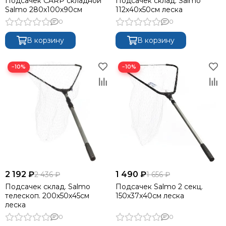
Подсачек CARP складной
Подсачек склад. Salmo
Salmo 280х100х90см
112х40х50см леска
0
0
В корзину
В корзину
−10%
−10%
2 192 ₽
1 490 ₽
2 436 ₽
1 656 ₽
Подсачек склад. Salmo
Подсачек Salmo 2 секц.
телескоп. 200х50х45см
150х37x40см леска
леска
0
0