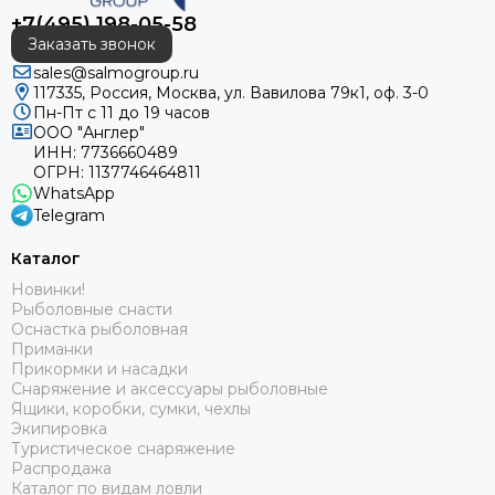
+7(495) 198-05-58
Заказать звонок
sales@salmogroup.ru
117335, Россия, Москва, ул. Вавилова 79к1, оф. 3-0
Пн-Пт с 11 до 19 часов
ООО "Англер"
ИНН: 7736660489
ОГРН: 1137746464811
WhatsApp
Telegram
Каталог
Новинки!
Рыболовные снасти
Оснастка рыболовная
Приманки
Прикормки и насадки
Снаряжение и аксессуары рыболовные
Ящики, коробки, сумки, чехлы
Экипировка
Туристическое снаряжение
Распродажа
Каталог по видам ловли