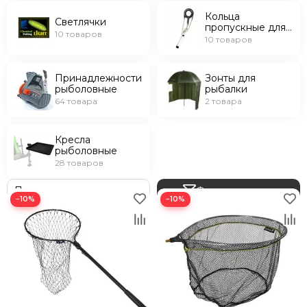
Кольца
Светлячки
пропускные для
10 товаров
удилищ
10 товаров
Принадлежности
Зонты для
рыболовные
рыбалки
64 товара
2 товара
Кресла
рыболовные
28 товаров
Фильтр товаров
−10%
−10%