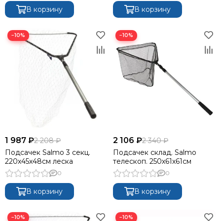
В корзину
В корзину
−10%
−10%
1 987 ₽
2 106 ₽
2 208 ₽
2 340 ₽
Подсачек Salmo 3 секц.
Подсачек склад. Salmo
220х45x48см леска
телескоп. 250х61х61см
0
0
В корзину
В корзину
−10%
−10%