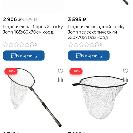
2 906 ₽
3 595 ₽
3 229 ₽
Подсачек разборный Lucky
Подсачек складной Lucky
John 185х60х70см корд
John телескопический
250х70х70см корд
0
0
В корзину
В корзину
−10%
−10%