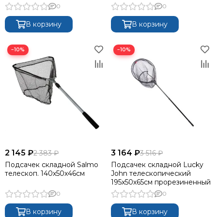
0
0
В корзину
В корзину
−10%
−10%
2 145 ₽
3 164 ₽
2 383 ₽
3 516 ₽
Подсачек складной Salmo
Подсачек складной Lucky
телескоп. 140х50х46см
John телескопический
195x50х65см прорезиненный
0
0
В корзину
В корзину