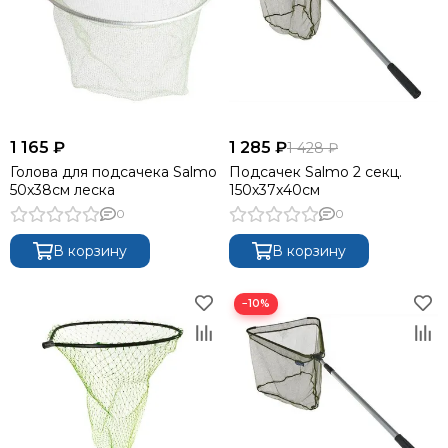
1 165 ₽
1 285 ₽
1 428 ₽
Голова для подсачека Salmo
Подсачек Salmo 2 секц.
50x38см леска
150х37x40см
0
0
В корзину
В корзину
−10%