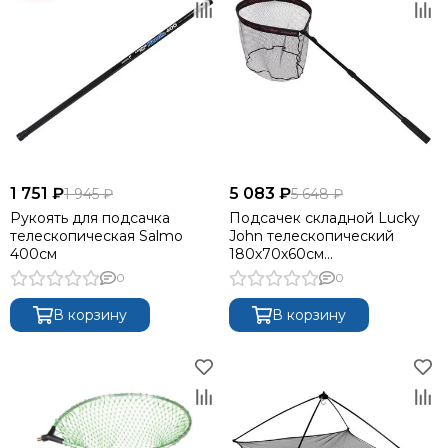
1 751 ₽
5 083 ₽
1 945 ₽
5 648 ₽
Рукоять для подсачка
Подсачек складной Lucky
телескопическая Salmo
John телескопический
400см
180х70х60см
прорезиненный плавающий
0
0
В корзину
В корзину