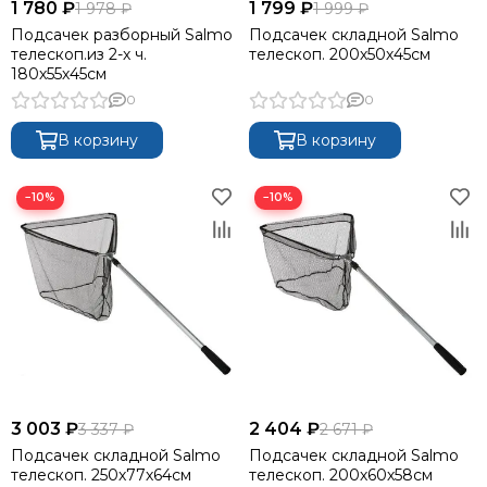
1 780 ₽
1 799 ₽
1 978 ₽
1 999 ₽
Подсачек разборный Salmo
Подсачек складной Salmo
телескоп.из 2-х ч.
телескоп. 200х50х45см
180х55х45см
0
0
В корзину
В корзину
−10%
−10%
3 003 ₽
2 404 ₽
3 337 ₽
2 671 ₽
Подсачек складной Salmo
Подсачек складной Salmo
телескоп. 250х77х64см
телескоп. 200х60х58см