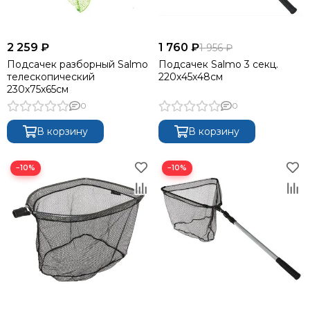
2 259 ₽
1 760 ₽
1 956 ₽
Подсачек разборный Salmo
Подсачек Salmo 3 секц.
телескопический
220х45x48см
230х75х65см
0
0
В корзину
В корзину
−10%
−10%