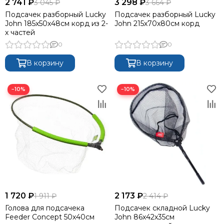
2 741 ₽
3 298 ₽
3 045 ₽
3 664 ₽
Подсачек разборный Lucky
Подсачек разборный Lucky
John 185х50х48см корд из 2-
John 215х70х80см корд
х частей
0
0
В корзину
В корзину
−10%
−10%
1 720 ₽
2 173 ₽
1 911 ₽
2 414 ₽
Голова для подсачека
Подсачек складной Lucky
Feeder Concept 50х40см
John 86х42х35см