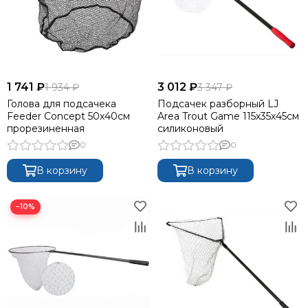
1 741 ₽
3 012 ₽
1 934 ₽
3 347 ₽
Голова для подсачека
Подсачек разборный LJ
Feeder Concept 50х40см
Area Trout Game 115х35х45см
прорезиненная
силиконовый
0
0
В корзину
В корзину
−10%