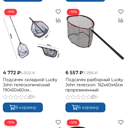
−10%
−10%
4 772 ₽
6 557 ₽
5 302 ₽
7 285 ₽
Подсачек складной Lucky
Подсачек разборный Lucky
John телескопический
John телескоп. 162x40х45см
190х50х60см
прорезиненный
прорезиненный
0
0
В корзину
В корзину
−10%
−10%