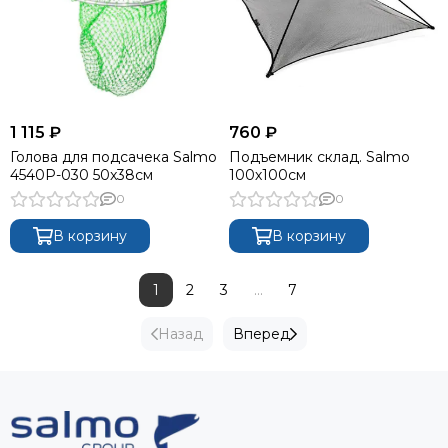
1 115 ₽
760 ₽
Голова для подсачека Salmo
Подъемник склад. Salmo
4540P-030 50x38см
100х100см
0
0
В корзину
В корзину
1
2
3
...
7
Назад
Вперед