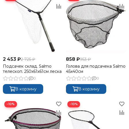
2 453 ₽
858 ₽
2 725 ₽
953 ₽
Подсачек склад. Salmo
Голова для подсачека Salmo
телескоп. 250х61х61см леска
45х40см
0
0
В корзину
В корзину
−10%
−10%