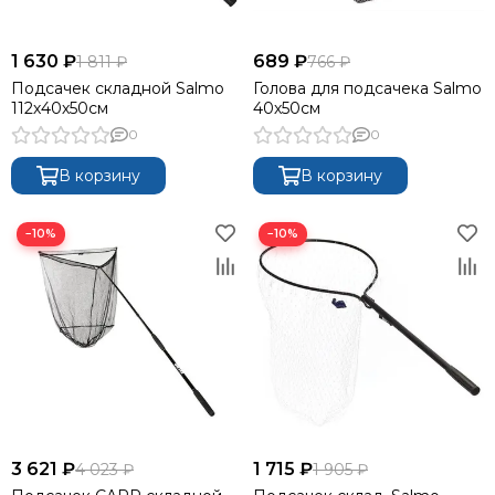
1 630 ₽
689 ₽
1 811 ₽
766 ₽
Подсачек складной Salmo
Голова для подсачека Salmo
112х40х50см
40х50см
0
0
В корзину
В корзину
−10%
−10%
3 621 ₽
1 715 ₽
4 023 ₽
1 905 ₽