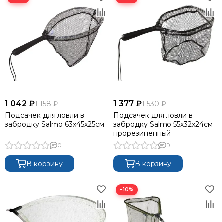
1 042 ₽
1 377 ₽
1 158 ₽
1 530 ₽
Подсачек для ловли в
Подсачек для ловли в
забродку Salmo 63х45х25см
забродку Salmo 55х32х24см
прорезиненный
0
0
В корзину
В корзину
−10%