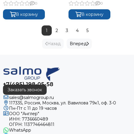
0
0
В корзину
В корзину
1
2
3
4
5
Назад
Вперед
+7(495) 198-05-58
Заказать звонок
sales@salmogroup.ru
117335, Россия, Москва, ул. Вавилова 79к1, оф. 3-0
Пн-Пт с 11 до 19 часов
ООО "Англер"
ИНН: 7736660489
ОГРН: 1137746464811
WhatsApp