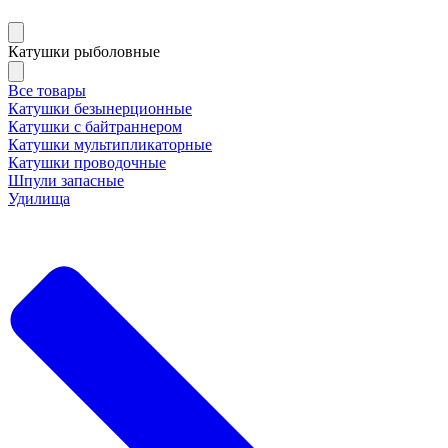
Катушки рыболовные
Все товары
Катушки безынерционные
Катушки с байтраннером
Катушки мультипликаторные
Катушки проводочные
Шпули запасные
Удилища