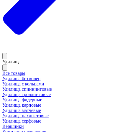
Удилища
Все товары
Удилища без колец
Удилища с кольцами
Удилища спиннинговые
Удилища троллинговые
Удилища фидерные
Удилища карповые
Удилища матчевые
Удилища нахлыстовые
Удилища серфовые
Вершинки
Комплекты для ловли