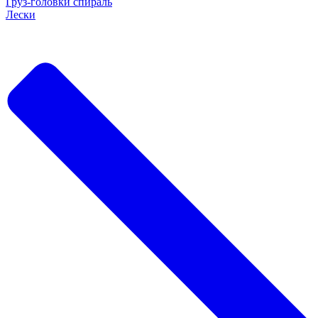
Груз-головки спираль
Лески