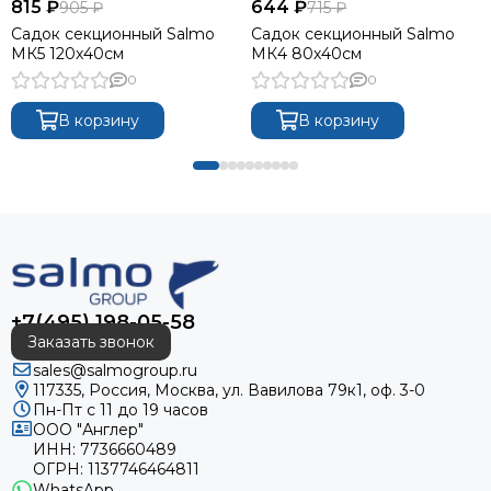
815 ₽
644 ₽
905 ₽
715 ₽
Садок секционный Salmo
Садок секционный Salmo
МК5 120х40см
МК4 80х40см
0
0
В корзину
В корзину
+7(495) 198-05-58
Заказать звонок
sales@salmogroup.ru
117335, Россия, Москва, ул. Вавилова 79к1, оф. 3-0
Пн-Пт с 11 до 19 часов
ООО "Англер"
ИНН: 7736660489
ОГРН: 1137746464811
WhatsApp