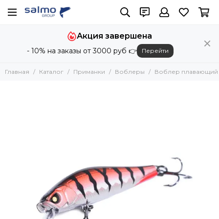
Приманки
Акция завершена
Все товары
- 10% на заказы от 3000 руб 👉
Перейти
Блесны
Воблеры
Главная
Каталог
Приманки
Воблеры
Воблер плавающий LJ
Вертикальные приманки
Силиконовые приманки
Поролоновые приманки