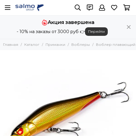
Приманки
Акция завершена
Все товары
- 10% на заказы от 3000 руб 👉
Перейти
Блесны
Воблеры
Главная
Каталог
Приманки
Воблеры
Воблер плавающий LJ
Вертикальные приманки
Силиконовые приманки
Поролоновые приманки