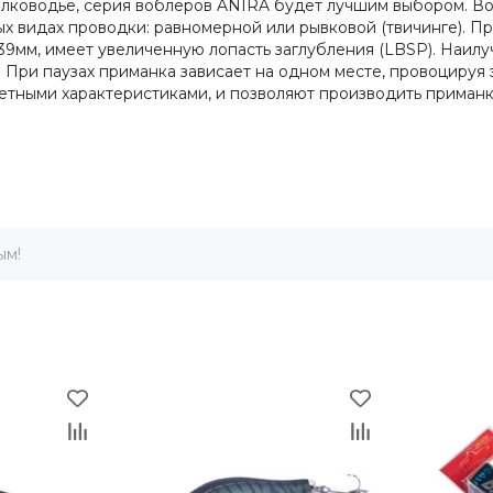
елководье, серия воблеров ANIRA будет лучшим выбором. 
х видах проводки: равномерной или рывковой (твичинге). Пр
 39мм, имеет увеличенную лопасть заглубления (LBSP). Наил
 При паузах приманка зависает на одном месте, провоцируя
тными характеристиками, и позволяют производить приманк
ым!