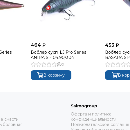
464 ₽
453 ₽
Series
Воблер сусп. LJ Pro Series
Воблер сусп
ANIRA SP 04.90/304
BASARA SP 
0
В корзину
В кор
Salmogroup
Оферта и политика
е снасти
конфиденциальности
рыболовная
Пользовательское соглаше
Условия обмена и возврата