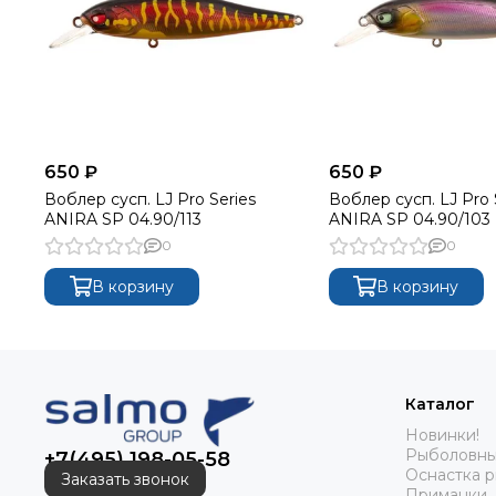
650 ₽
650 ₽
Воблер сусп. LJ Pro Series
Воблер сусп. LJ Pro 
ANIRA SP 04.90/113
ANIRA SP 04.90/103
0
0
В корзину
В корзину
Каталог
Новинки!
Рыболовны
+7(495) 198-05-58
Оснастка 
Заказать звонок
Приманки