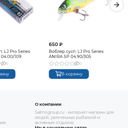
650 ₽
65
. LJ Pro Series
Воблер сусп. LJ Pro Series
Во
04.00/109
ANIRA SP 04.90/305
AN
0
0
зину
В корзину
О компании
Salmogroup.ru - интернет-магазин для
людей, увлеченных рыбалкой и
ние
активным отдыхом.
Мы в социальных сетях