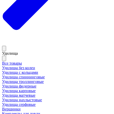
Удилища
Все товары
Удилища без колец
Удилища с кольцами
Удилища спиннинговые
Удилища троллинговые
Удилища фидерные
Удилища карповые
Удилища матчевые
Удилища нахлыстовые
Удилища серфовые
Вершинки
Комплекты для ловли