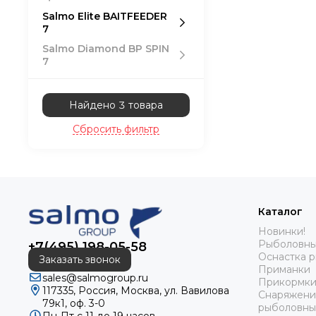
Salmo Elite BAITFEEDER
7
Salmo Diamond BP SPIN
7
Найдено 3 товара
Сбросить фильтр
Каталог
Новинки!
Рыболовны
+7(495) 198-05-58
Оснастка 
Заказать звонок
Приманки
sales@salmogroup.ru
Прикормки
117335, Россия, Москва, ул. Вавилова
Снаряжени
79к1, оф. 3-0
рыболовны