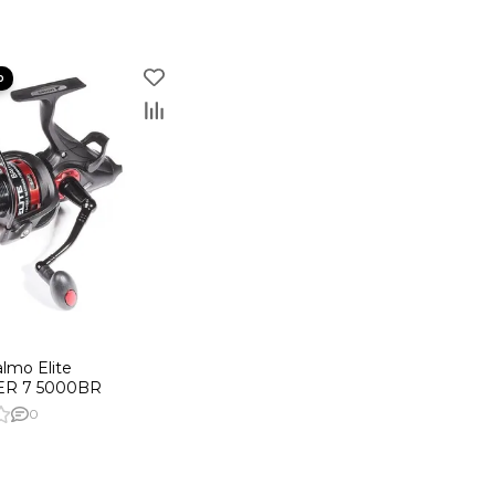
Нагрузка на фрикцион, кг
lmo Elite
5
ER 7 5000BR
0
5
7