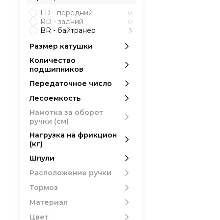
SPINETIX 8
3
SPIN II 4
FD - передний
2
0
SPIN II 6
RD - задний
3
0
SUPER 2
BR - байтранер
5
3
Supreme
1
Размер катушки
Количество
подшипников
Передаточное число
Лесоемкость
Намотка за оборот
ручки (см)
Нагрузка на фрикцион
(кг)
Шпули
Расположение ручки
Тормоз
Материал
Цвет