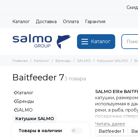
Скид
Каталог
Доставка
Оплата
Гарантия
Каталог
Главная
Каталог
Бренды
SALMO
Катушки SALMO
Ba
Baitfeeder 7
SALMO Elite BAIT
Каталог
катушки, размером
Бренды
используемая в да
SALMO
реки, а рыба, про
посадочных отверс
Катушки SALMO
всего механизма ст
Товары в наличии
Baitfeeder 1
Bai
ОСНОВНЫЕ ПРЕИ