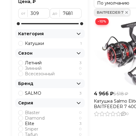
Цена, ₽
Тормоз фрикцио
BAITFEEDER 7
от
до
6 подшипников
−10%
1 подшипник ро
Мгновенный сто
Категория
Включатель ант
Катушки
1
Система стравл
Сезон
Высокоточный м
Корпус карбопл
Летний
3
Зимний
0
Шпуля основная
Всесезонный
0
Шпуля дополнит
Бренд
Размер
SALMO
4 966 ₽
3
5 518 ₽
Катушка Salmo Elit
Серия
BAITFEEDER 7 40
Blaster
0
0
Diamond
0
Elite
3
Sniper
0
Taifun
0