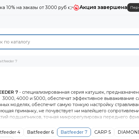
Акция завершена
ка 10% на заказы от 3000 руб 👉
Пер
itfeeder 7
FEEDER 7
- специализированная серия катушек, предназначенн
 3000, 4000 и 5000, обеспечат эффективное вываживание 
нных моделях, обеспечит самую тонкую настройку стравливан
бующая приманку, не почувствует ни малейшего сопротивлен
тий подшипников, точная микрорегулировка переднего фрик
авят эти катушки в разряд элитных снастей.
tfeeder 4
Baitfeeder 6
Baitfeeder 7
CARP 5
DIAMON
МУЩЕСТВА: