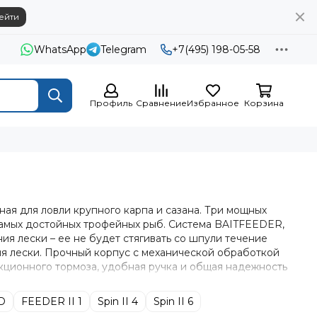
ейти
WhatsApp
Telegram
+7(495) 198-05-58
Профиль
Сравнение
Избранное
Корзина
ая для ловли крупного карпа и сазана. Три мощных
самых достойных трофейных рыб. Система BAITFEEDER,
ия лески – ее не будет стягивать со шпули течение
ия лески. Прочный корпус с механической обработкой
ционного тормоза, удобная ручка и общая надежность
D
FEEDER II 1
Spin II 4
Spin II 6