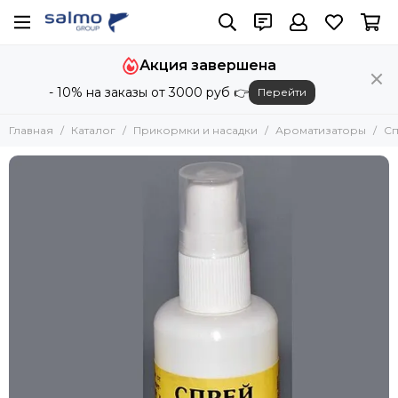
Прикормки и насадки
Акция завершена
Все товары
- 10% на заказы от 3000 руб 👉
Перейти
Прикормки добавки
Ароматизаторы
Главная
Каталог
Прикормки и насадки
Ароматизаторы
Сп
Бойлы
Насадки
Пеллетс