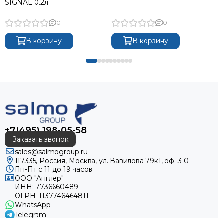
SIGNAL 0.2л
0
0
В корзину
В корзину
+7(495) 198-05-58
Заказать звонок
sales@salmogroup.ru
117335, Россия, Москва, ул. Вавилова 79к1, оф. 3-0
Пн-Пт с 11 до 19 часов
ООО "Англер"
ИНН: 7736660489
ОГРН: 1137746464811
WhatsApp
Telegram