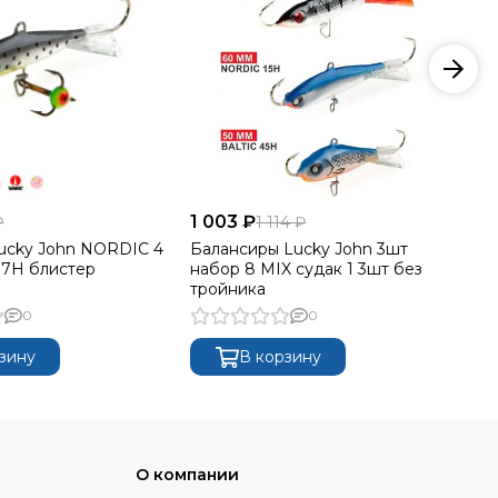
1 003 ₽
66
₽
1 114 ₽
ucky John NORDIC 4
Балансиры Lucky John 3шт
Ба
/37H блистер
набор 8 MIX судак 1 3шт без
5 
тройника
0
0
зину
В корзину
О компании