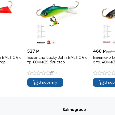
527 ₽
468 ₽
520 
 BALTIC 6 с
Балансир Lucky John BALTIC 6 с
Балансир L
тер
тр. 60мм/29 блистер
с тр. 40мм
0
В корзину
В кор
Salmogroup