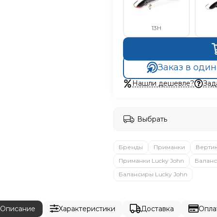
13H
Заказ в один
Нашли дешевле?
Зад
Выбрать
Бренды
Приманки
Верти
Приманки Lucky John
Балан
Балансиры Lucky John
Описание
Характеристики
Доставка
Опла