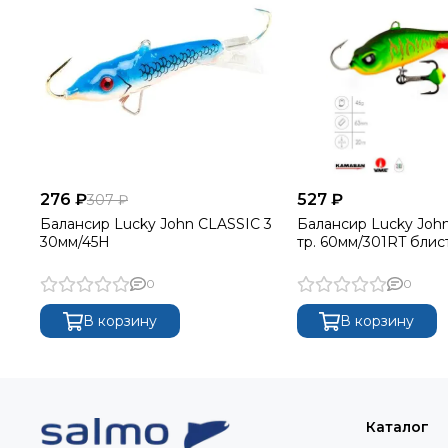
276 ₽
527 ₽
307 ₽
Балансир Lucky John CLASSIC 3
Балансир Lucky John
30мм/45H
тр. 60мм/301RT блис
0
0
В корзину
В корзину
Каталог