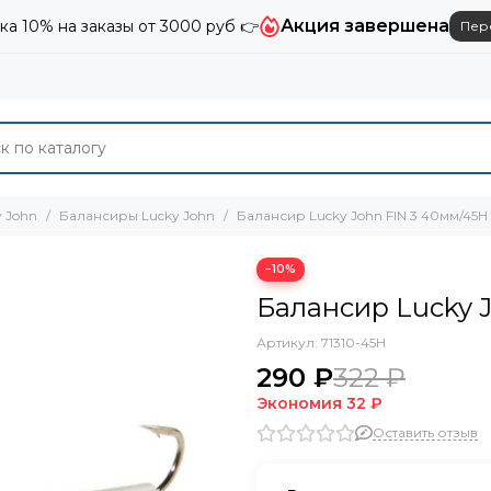
Акция завершена
ка 10% на заказы от 3000 руб 👉
Пер
 John
Балансиры Lucky John
Балансир Lucky John FIN 3 40мм/45H
−10%
Балансир Lucky 
Артикул:
71310-45H
290 ₽
322 ₽
Экономия
32 ₽
Оставить отзыв