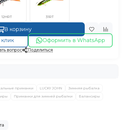
12HRT
31RT
В корзину
 клик
Оформить в WhatsApp
ать вопрос
Поделиться
кальные приманки
LUCKY JOHN
Зимняя рыбалка
сиры
Приманки для зимней рыбалки
Балансиры
та