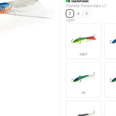
В наличии
Размер балансира LJ
3
4
5
Цвет
36RT
29