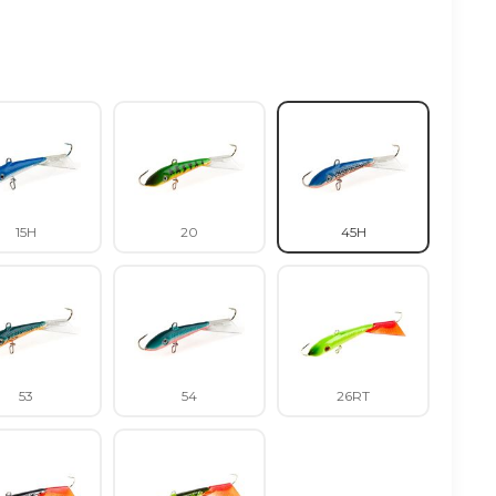
15H
20
45H
53
54
26RT