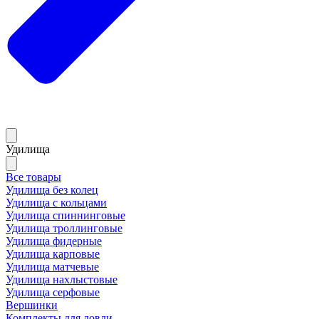
Удилища
Все товары
Удилища без колец
Удилища с кольцами
Удилища спиннинговые
Удилища троллинговые
Удилища фидерные
Удилища карповые
Удилища матчевые
Удилища нахлыстовые
Удилища серфовые
Вершинки
Комплекты для ловли