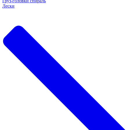
Груз-головки спираль
Лески