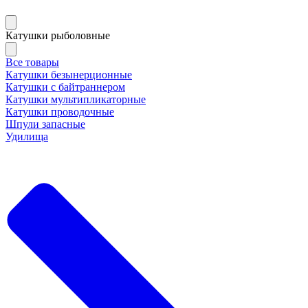
Катушки рыболовные
Все товары
Катушки безынерционные
Катушки с байтраннером
Катушки мультипликаторные
Катушки проводочные
Шпули запасные
Удилища