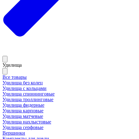
Удилища
Все товары
Удилища без колец
Удилища с кольцами
Удилища спиннинговые
Удилища троллинговые
Удилища фидерные
Удилища карповые
Удилища матчевые
Удилища нахлыстовые
Удилища серфовые
Вершинки
Комплекты для ловли