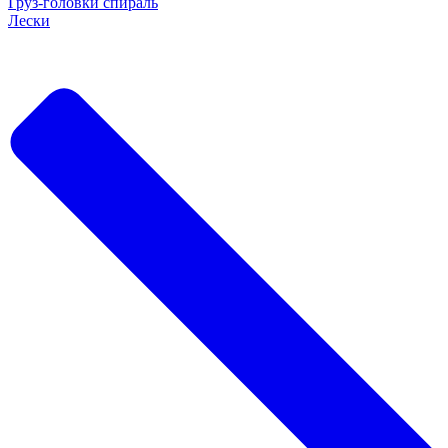
Груз-головки спираль
Лески