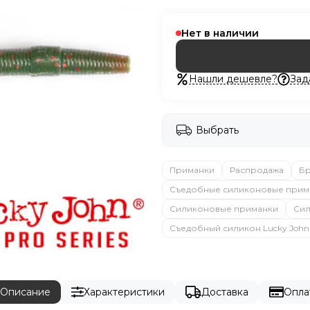
Нет в наличии
Нашли дешевле?
Зад
Выбрать
Приманки
Распродажа
Б
Съедобные силиконовые прим
Силиконовые приманки
Сил
Съедобный силикон Lucky John
Описание
Характеристики
Доставка
Опла