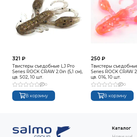
321 ₽
250 ₽
Твистеры съедобные LJ Pro
Твистеры съедобные
Series ROCK CRAW 2.0in (5,1 см),
Series ROCK CRAW 2.0i
цв. S02, 10 шт.
цв. 016, 10 шт.
0
0
В корзину
В корзину
Каталог
Новинки!