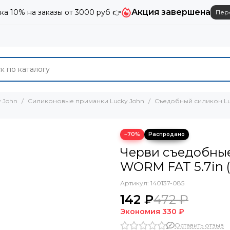
Акция завершена
ка 10% на заказы от 3000 руб 👉
Пер
 John
Силиконовые приманки Lucky John
Съедобный силикон Lu
−70%
Черви съедобные
WORM FAT 5.7in (
Артикул:
140137-085
142 ₽
472 ₽
Экономия
330 ₽
Оставить отзыв