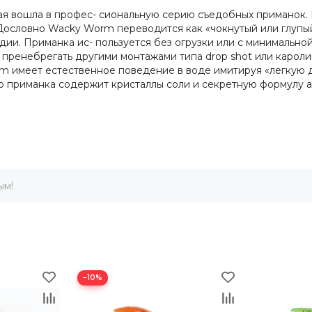
ая вошла в профес- сиональную серию съедобных приманок. 
Дословно Wacky Worm переводится как «чокнутый или глупый»
дии. Приманка ис- пользуется без огрузки или с минимальной
пренебрегать другими монтажами типа drop shot или каролин
m имеет естественное поведение в воде имитируя «легкую д
го приманка содержит кристаллы соли и секретную формулу а
ым!
−10%