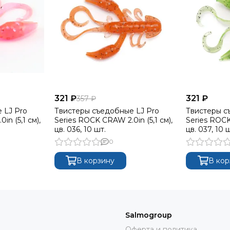
321 ₽
321 ₽
357 ₽
 LJ Pro
Твистеры съедобные LJ Pro
Твистеры с
n (5,1 см),
Series ROCK CRAW 2.0in (5,1 см),
Series ROCK
цв. 036, 10 шт.
цв. 037, 10 
0
В корзину
В кор
Salmogroup
Оферта и политика