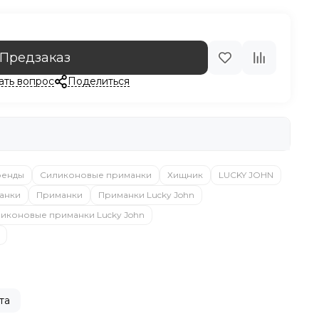
Предзаказ
ать вопрос
Поделиться
ренды
Силиконовые приманки
Хищник
LUCKY JOHN
анки
Приманки
Приманки Lucky John
иконовые приманки Lucky John
та