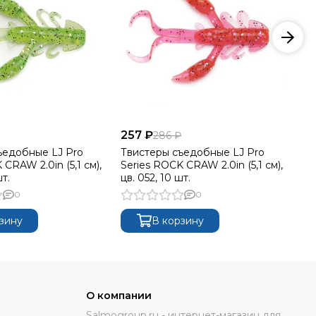
257 ₽
25
286 ₽
ъедобные LJ Pro
Твистеры съедобные LJ Pro
Тв
 CRAW 2.0in (5,1 см),
Series ROCK CRAW 2.0in (5,1 см),
Se
шт.
цв. 052, 10 шт.
цв
0
0
зину
В корзину
О компании
Salmogroup.ru - интернет-магазин для