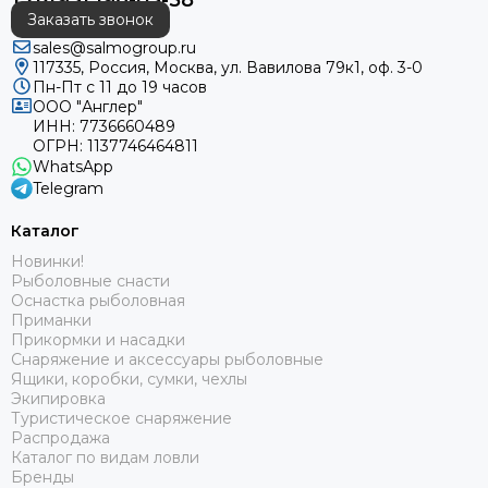
+7(495) 198-05-58
Заказать звонок
sales@salmogroup.ru
117335, Россия, Москва, ул. Вавилова 79к1, оф. 3-0
Пн-Пт с 11 до 19 часов
ООО "Англер"
ИНН: 7736660489
ОГРН: 1137746464811
WhatsApp
Telegram
Каталог
Новинки!
Рыболовные снасти
Оснастка рыболовная
Приманки
Прикормки и насадки
Снаряжение и аксессуары рыболовные
Ящики, коробки, сумки, чехлы
Экипировка
Туристическое снаряжение
Распродажа
Каталог по видам ловли
Бренды