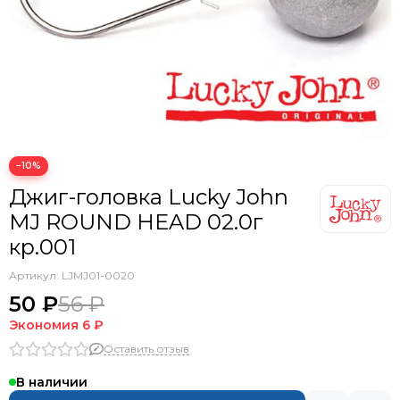
−10%
Джиг-головка Lucky John
MJ ROUND HEAD 02.0г
кр.001
Артикул:
LJMJ01-0020
50 ₽
56 ₽
Экономия
6 ₽
Оставить отзыв
В наличии