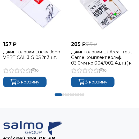
157 ₽
285 ₽
317 ₽
Джиг-головки Lucky John
Джиг-головки LJ Area Trout
VERTICAL JIG 05.2г 3шт.
Game комплект вольф.
03.0мм кр.004/002 4шт.(( кр.
002/Green(0,35mm), кр.
0
0
002/Pink(0,30mm), кр.
004/Gold(0,25mm), кр.
В корзину
В корзину
004/Silver(0,25mm))