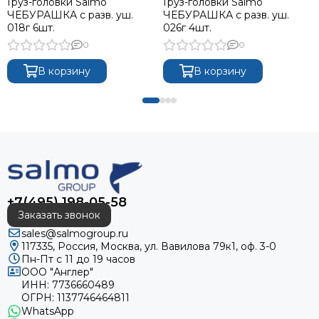
Груз-головки Salmo
Груз-головки Salmo
ЧЕБУРАШКА с разв. уш.
ЧЕБУРАШКА с разв. уш.
018г 6шт.
026г 4шт.
0
0
В корзину
В корзину
+7(495) 198-05-58
Заказать звонок
sales@salmogroup.ru
117335, Россия, Москва, ул. Вавилова 79к1, оф. 3-0
Пн-Пт с 11 до 19 часов
ООО "Англер"
ИНН: 7736660489
ОГРН: 1137746464811
WhatsApp