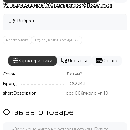
Нашли дешевле?
Задать вопрос
Поделиться
Выбрать
Распродажа
Груза Джиги Кормушки
Характеристики
Доставка
Оплата
Сезон:
Летний
Бренд:
РОССИЯ
shortDescription:
вес 006г/кол.в уп.10
Отзывы о товаре
Здесь еще никто не оставлял отзывы. Будьте