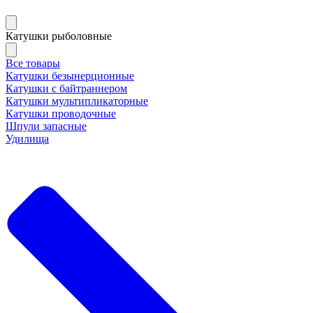
Катушки рыболовные
Все товары
Катушки безынерционные
Катушки с байтраннером
Катушки мультипликаторные
Катушки проводочные
Шпули запасные
Удилища