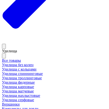
Удилища
Все товары
Удилища без колец
Удилища с кольцами
Удилища спиннинговые
Удилища троллинговые
Удилища фидерные
Удилища карповые
Удилища матчевые
Удилища нахлыстовые
Удилища серфовые
Вершинки
Комплекты для ловли