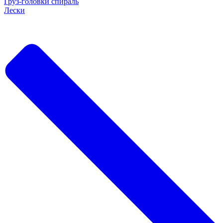
Груз-головки спираль
Лески