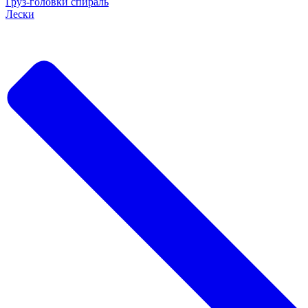
Груз-головки спираль
Лески