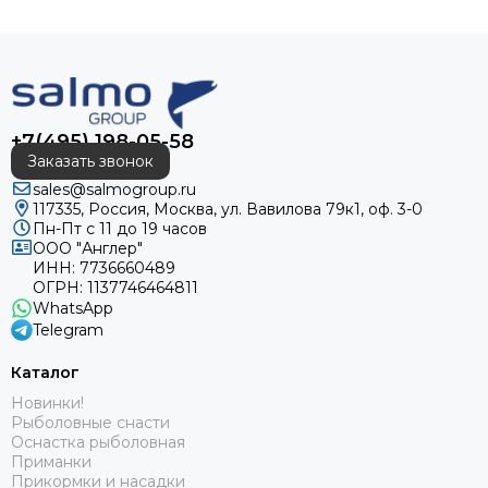
+7(495) 198-05-58
Заказать звонок
sales@salmogroup.ru
117335, Россия, Москва, ул. Вавилова 79к1, оф. 3-0
Пн-Пт с 11 до 19 часов
ООО "Англер"
ИНН: 7736660489
ОГРН: 1137746464811
WhatsApp
Telegram
Каталог
Новинки!
Рыболовные снасти
Оснастка рыболовная
Приманки
Прикормки и насадки