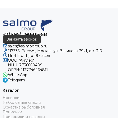
+7(495) 198-05-58
Заказать звонок
sales@salmogroup.ru
117335, Россия, Москва, ул. Вавилова 79к1, оф. 3-0
Пн-Пт с 11 до 19 часов
ООО "Англер"
ИНН: 7736660489
ОГРН: 1137746464811
WhatsApp
Telegram
Каталог
Новинки!
Рыболовные снасти
Оснастка рыболовная
Приманки
Прикормки и насадки