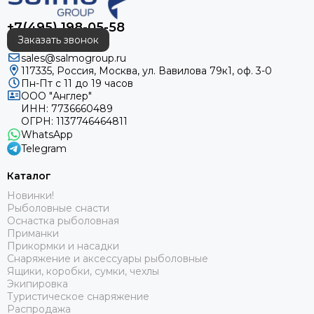
+7(495) 198-05-58
Заказать звонок
sales@salmogroup.ru
117335, Россия, Москва, ул. Вавилова 79к1, оф. 3-0
Пн-Пт с 11 до 19 часов
ООО "Англер"
ИНН: 7736660489
ОГРН: 1137746464811
WhatsApp
Telegram
Каталог
Новинки!
Рыболовные снасти
Оснастка рыболовная
Приманки
Прикормки и насадки
Снаряжение и аксессуары рыболовные
Ящики, коробки, сумки, чехлы
Экипировка
Туристическое снаряжение
Распродажа