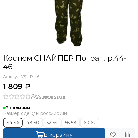
Костюм СНАЙПЕР Погран. р.44-
46
Артикул:
VSN-P-46
1 809 ₽
Оставить отзыв
В наличии
Размер одежды российский
44-46
48-50
52-54
56-58
60-62
В корзину