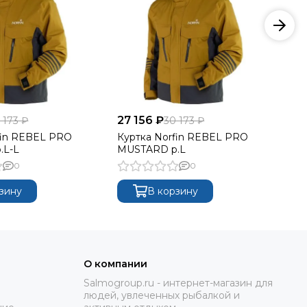
27 156 ₽
27
 173 ₽
30 173 ₽
fin REBEL PRO
Куртка Norfin REBEL PRO
Ку
.L-L
MUSTARD р.L
MU
0
0
зину
В корзину
О компании
Salmogroup.ru - интернет-магазин для
людей, увлеченных рыбалкой и