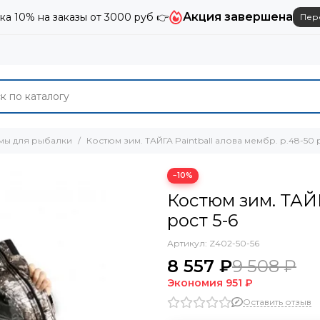
Акция завершена
ка 10% на заказы от 3000 руб 👉
Пер
мы для рыбалки
Костюм зим. ТАЙГА Paintball алова мембр. р.48-50 
−10%
Костюм зим. ТАЙГ
рост 5-6
Артикул:
Z402-50-56
8 557 ₽
9 508 ₽
Экономия
951 ₽
Оставить отзыв