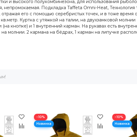
ртки и высокого полукомбинезона, для использования рыболов
ая, непромокаемая. Подкладка Taffeta Omni-Heat, Технологи
отражая его с помощью серебристых точек, и в тоже время о
кв.метр. Куртка с утяжкой на талии, на двухзамковой молни
ди (на кнопке) и 1 внутренний карман. На рукавах есть внутр
на молнии. 2 кармана на бёдрах, 1 карман на липучке распо
ым!
−10%
−10%