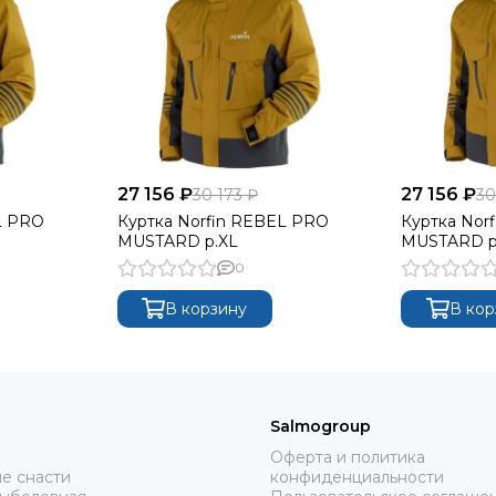
27 156 ₽
27 156 ₽
30 173 ₽
30
L PRO
Куртка Norfin REBEL PRO
Куртка Nor
MUSTARD р.XL
MUSTARD р
0
В корзину
В кор
Salmogroup
Оферта и политика
е снасти
конфиденциальности