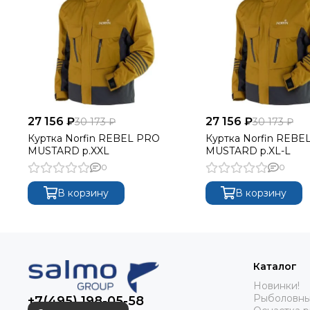
27 156 ₽
27 156 ₽
30 173 ₽
30 173 ₽
Куртка Norfin REBEL PRO
Куртка Norfin REBE
MUSTARD р.XXL
MUSTARD р.XL-L
0
0
В корзину
В корзину
Каталог
Новинки!
Рыболовны
+7(495) 198-05-58