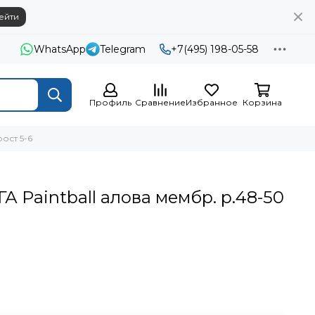
ейти
WhatsApp
Telegram
+7(495) 198-05-58
Профиль
Сравнение
Избранное
Корзина
рост 5-6
А Paintball алова мембр. р.48-50