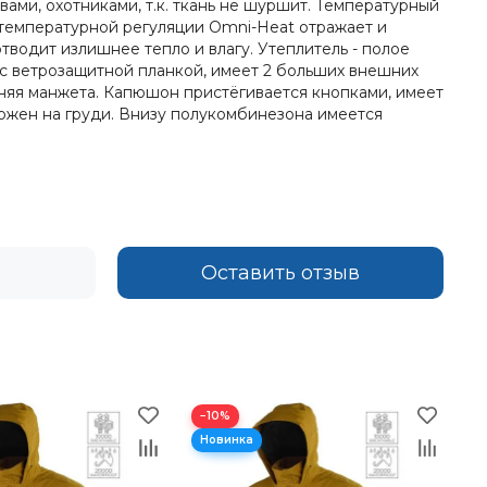
ами, охотниками, т.к. ткань не шуршит. Температурный
я температурной регуляции Omni-Heat отражает и
тводит излишнее тепло и влагу. Утеплитель - полое
и с ветрозащитной планкой, имеет 2 больших внешних
енняя манжета. Капюшон пристёгивается кнопками, имеет
ложен на груди. Внизу полукомбинезона имеется
Оставить отзыв
−10%
−