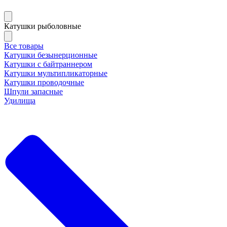
Катушки рыболовные
Все товары
Катушки безынерционные
Катушки с байтраннером
Катушки мультипликаторные
Катушки проводочные
Шпули запасные
Удилища