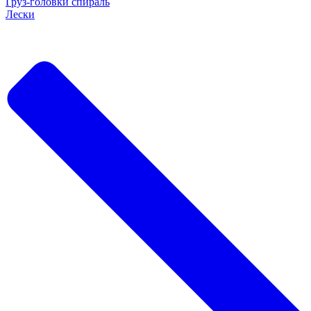
Груз-головки спираль
Лески