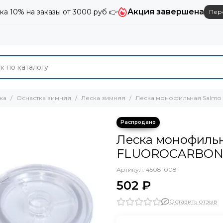
Акция завершена
ка 10% на заказы от 3000 руб 👉
Пер
ка
Оснастка зимняя
Леска зимняя
Леска монофильная Salmo
Леска монофиль
FLUOROCARBON 3
Артикул:
4508-008
502 ₽
Оставить отзыв