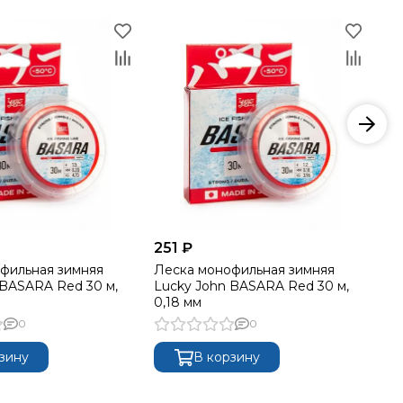
251 ₽
25
фильная зимняя
Леска монофильная зимняя
Ле
 BASARA Red 30 м,
Lucky John BASARA Red 30 м,
Lu
0,18 мм
0,
0
0
зину
В корзину