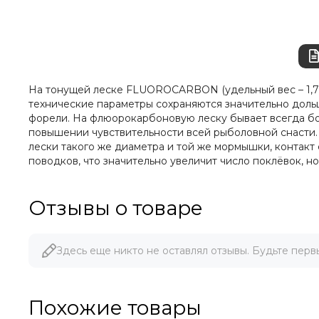
На тонущей леске FLUOROCARBON (удельный вес – 1,72 г
технические параметры сохраняются значительно доль
форели. На флюорокарбоновую леску бывает всегда бол
повышении чувствительности всей рыболовной снасти. 
лески такого же диаметра и той же мормышки, контакт 
поводков, что значительно увеличит число поклёвок, но
Отзывы о товаре
Здесь еще никто не оставлял отзывы. Будьте перв
Похожие товары