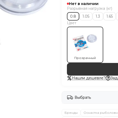
Нет в наличии
Разрывная нагрузка (кг)
0.8
1.05
1.3
1.65
Цвет
Прозрачный
Нашли дешевле?
Зад
Выбрать
Бренды
Оснастка рыболовн