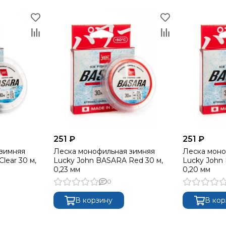
251 ₽
251 ₽
зимняя
Леска монофильная зимняя
Леска моно
lear 30 м,
Lucky John BASARA Red 30 м,
Lucky John
0,23 мм
0,20 мм
0
В корзину
В кор