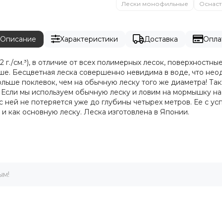
Лески монофильные
Оснаст
Описание
Характеристики
Доставка
Опла
./см.³), в отличие от всех полимерных лесок, поверхностны
ше. Бесцветная леска совершенно невидима в воде, что не
ьше поклевок, чем на обычную леску того же диаметра! Так
Если мы используем обычную леску и ловим на мормышку на 
с ней не потеряется уже до глубины четырех метров. Ее с ус
 и как основную леску. Леска изготовлена в Японии.
ым!