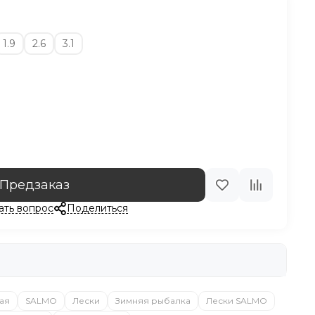
1.9
2.6
3.1
Предзаказ
ать вопрос
Поделиться
ая
SALMO
Лески
Зимняя рыбалка
Лески SALMO