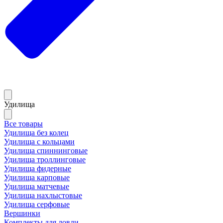
Удилища
Все товары
Удилища без колец
Удилища с кольцами
Удилища спиннинговые
Удилища троллинговые
Удилища фидерные
Удилища карповые
Удилища матчевые
Удилища нахлыстовые
Удилища серфовые
Вершинки
Комплекты для ловли