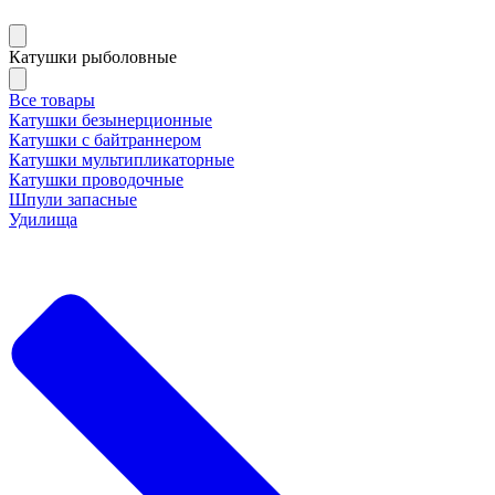
Катушки рыболовные
Все товары
Катушки безынерционные
Катушки с байтраннером
Катушки мультипликаторные
Катушки проводочные
Шпули запасные
Удилища