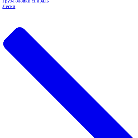
Груз-головки спираль
Лески