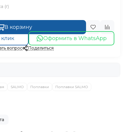
 (г)
В корзину
 клик
Оформить в WhatsApp
ать вопрос
Поделиться
ая
SALMO
Поплавки
Поплавки SALMO
та