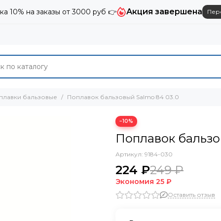
Акция завершена
ка 10% на заказы от 3000 руб 👉
Пер
плавки бальзовые
Поплавок бальзовый Salmo 84 03.0
−10%
Поплавок бальзо
Артикул:
9184-030
224 ₽
249 ₽
Экономия
25 ₽
Оставить отзыв