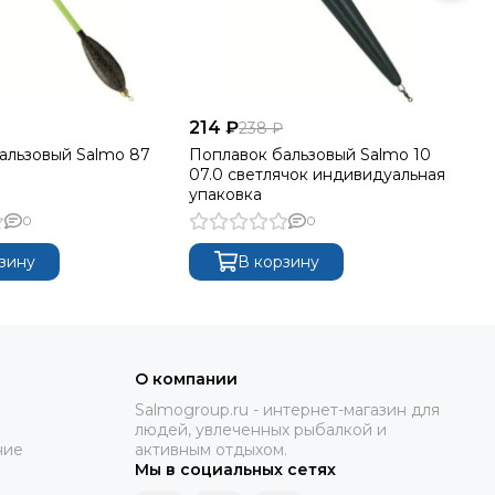
214 ₽
29
238 ₽
альзовый Salmo 87
Поплавок бальзовый Salmo 10
По
07.0 светлячок индивидуальная
10
упаковка
ин
0
0
зину
В корзину
О компании
Salmogroup.ru - интернет-магазин для
людей, увлеченных рыбалкой и
ние
активным отдыхом.
Мы в социальных сетях