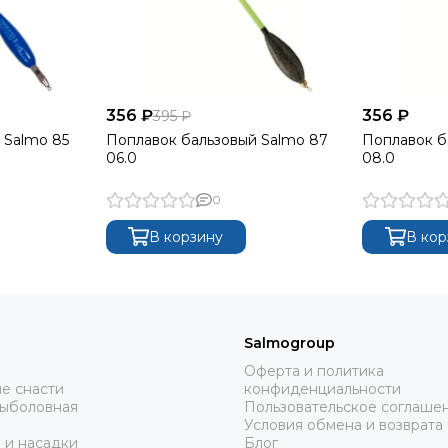
356 ₽
356 ₽
395 ₽
 Salmo 85
Поплавок бальзовый Salmo 87
Поплавок б
06.0
08.0
0
В корзину
В кор
Salmogroup
Оферта и политика
е снасти
конфиденциальности
рыболовная
Пользовательское соглаше
Условия обмена и возврата
 и насадки
Блог