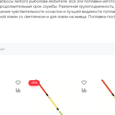
просы любого рыболова-любителя. Все эти поплавки изготовл
одолжительный срок службы. Различная грузоподъемность, р
ения чувствительности оснастки и лучшей видимости попла
ой ловли со светлячком и для ловли на живца. Поплавки пост
ым!
−10%