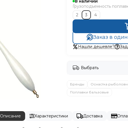
В наличии
Грузоподъемность поплавка
2
3
4
Заказ в один
Нашли дешевле?
Зад
Выбрать
Бренды
Оснастка рыболовн
Поплавки бальзовые
Описание
Характеристики
Доставка
Опла