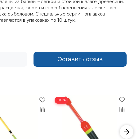
ены из бальзы – легкой и стойкой к влаге древесины.
асцветка, форма и способ крепления к леске – все
вка рыболовом. Специальные серии поплавков
авляются в упаковках по 10 штук.
Оставить отзыв
−10%
−