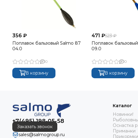
356 ₽
471 ₽
523 ₽
Поплавок бальзовый Salmo 87
Поплавок бальзовый
04.0
09.0
0
0
В корзину
В корзину
Каталог
Новинки!
Рыболовны
+7(495) 198-05-58
Оснастка 
Заказать звонок
Приманки
sales@salmogroup.ru
Прикормки