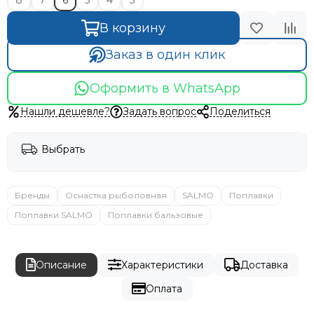
8
7
6
5
4
3
В корзину
Заказ в один клик
Оформить в WhatsApp
Нашли дешевле?
Задать вопрос
Поделиться
Выбрать
Бренды
Оснастка рыболовная
SALMO
Поплавки
Поплавки SALMO
Поплавки бальзовые
Описание
Характеристики
Доставка
Оплата