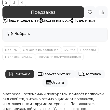
2
3
4
Предзаказ
Нашли дешевле?
Задать вопрос
Поделиться
Выбрать
Бренды
Оснастка рыболовная
SALMO
Поплавки
Поплавки SALMO
Поплавки полиуретановые
Описание
Характеристики
Доставка
Оплата
Материал – вспененный полиуретан, придаёт поплавкам
ряд свойств, выгодно отличающих их от поплавков,
изготовленных из других материалов. Поставляются в
индивидуальной упаковке. • Удельная плотность