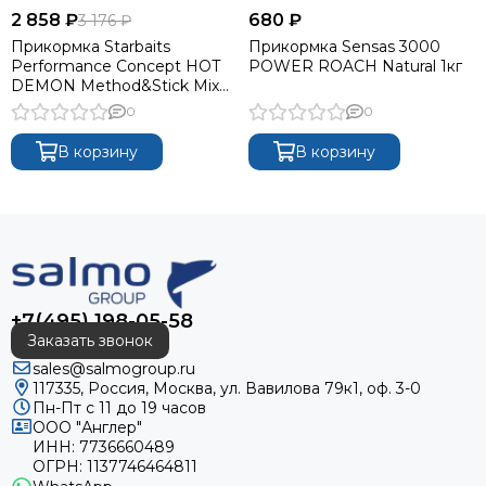
2 858 ₽
680 ₽
3 176 ₽
Прикормка Starbaits
Прикормка Sensas 3000
Performance Concept HOT
POWER ROACH Natural 1кг
DEMON Method&Stick Mix
1.7кг
0
0
В корзину
В корзину
+7(495) 198-05-58
Заказать звонок
sales@salmogroup.ru
117335, Россия, Москва, ул. Вавилова 79к1, оф. 3-0
Пн-Пт с 11 до 19 часов
ООО "Англер"
ИНН: 7736660489
ОГРН: 1137746464811