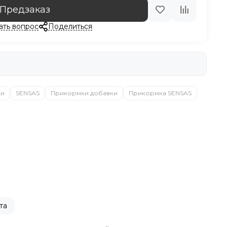
Предзаказ
ать вопрос
Поделиться
ки
SENSAS
Прикормки добавки
Прикормка SENSAS
та