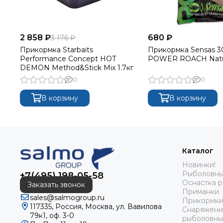
2 858 ₽
680 ₽
3 176 ₽
Прикормка Starbaits
Прикормка Sensas 
Performance Concept HOT
POWER ROACH Natur
DEMON Method&Stick Mix 1.7кг
0
0
В корзину
В корзину
Каталог
Новинки!
Рыболовны
+7(495) 198-05-58
Оснастка 
Заказать звонок
Приманки
sales@salmogroup.ru
Прикормки
117335, Россия, Москва, ул. Вавилова
Снаряжени
79к1, оф. 3-0
рыболовны