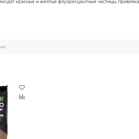
й входят красные и желтые флуоресцентные частицы, привл
ым!