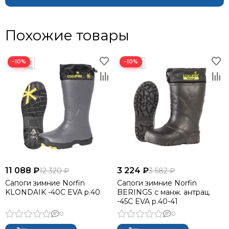
Похожие товары
−10%
−10%
11 088 ₽
3 224 ₽
12 320 ₽
3 582 ₽
Сапоги зимние Norfin
Сапоги зимние Norfin
KLONDAIK -40С EVA р.40
BERINGS с манж. антрац.
-45С EVA р.40-41
0
0