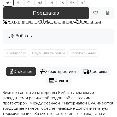
40
41
42
43
44
45
46
47
Предзаказ
Нашли дешевле?
Задать вопрос
Поделиться
Выбрать
Экипировка
Обувь для рыбалки
Сапоги зимние
Описание
Характеристики
Доставка
Оплата
Зимние сапоги из материала EVA с вынимаемым
вкладышем и резиновой подошвой с высоким
протектором. Между резиной и материалом EVA имеются
воздушные камеры, обеспечивающие дополнительную
термоизоляцию. За счет толстого теплого вкладыша и