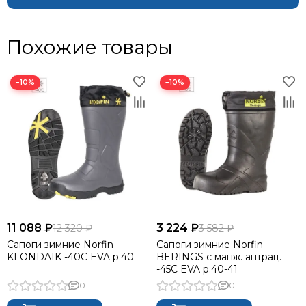
Похожие товары
−10%
−10%
11 088 ₽
3 224 ₽
12 320 ₽
3 582 ₽
Сапоги зимние Norfin
Сапоги зимние Norfin
KLONDAIK -40С EVA р.40
BERINGS с манж. антрац.
-45С EVA р.40-41
0
0