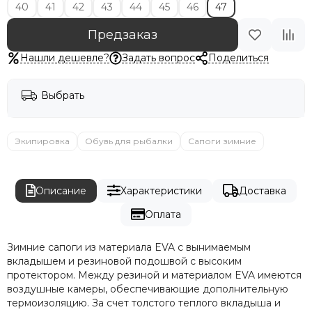
40
41
42
43
44
45
46
47
Предзаказ
Нашли дешевле?
Задать вопрос
Поделиться
Выбрать
Экипировка
Обувь для рыбалки
Сапоги зимние
Описание
Характеристики
Доставка
Оплата
Зимние сапоги из материала EVA с вынимаемым
вкладышем и резиновой подошвой с высоким
протектором. Между резиной и материалом EVA имеются
воздушные камеры, обеспечивающие дополнительную
термоизоляцию. За счет толстого теплого вкладыша и