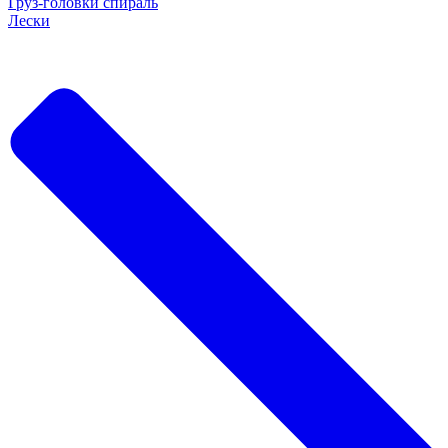
Груз-головки спираль
Лески