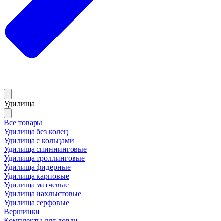
Удилища
Все товары
Удилища без колец
Удилища с кольцами
Удилища спиннинговые
Удилища троллинговые
Удилища фидерные
Удилища карповые
Удилища матчевые
Удилища нахлыстовые
Удилища серфовые
Вершинки
Комплекты для ловли