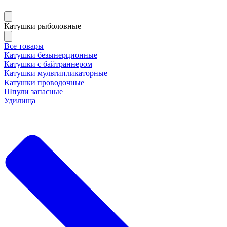
Катушки рыболовные
Все товары
Катушки безынерционные
Катушки с байтраннером
Катушки мультипликаторные
Катушки проводочные
Шпули запасные
Удилища