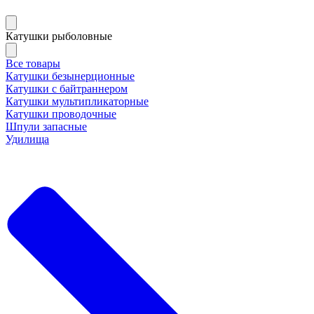
Катушки рыболовные
Все товары
Катушки безынерционные
Катушки с байтраннером
Катушки мультипликаторные
Катушки проводочные
Шпули запасные
Удилища