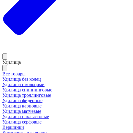
Удилища
Все товары
Удилища без колец
Удилища с кольцами
Удилища спиннинговые
Удилища троллинговые
Удилища фидерные
Удилища карповые
Удилища матчевые
Удилища нахлыстовые
Удилища серфовые
Вершинки
Комплекты для ловли