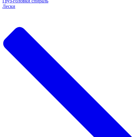
Груз-головки спираль
Лески