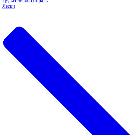
Груз-головки спираль
Лески