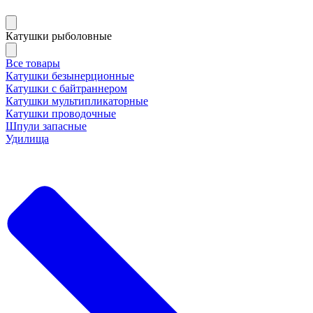
Катушки рыболовные
Все товары
Катушки безынерционные
Катушки с байтраннером
Катушки мультипликаторные
Катушки проводочные
Шпули запасные
Удилища