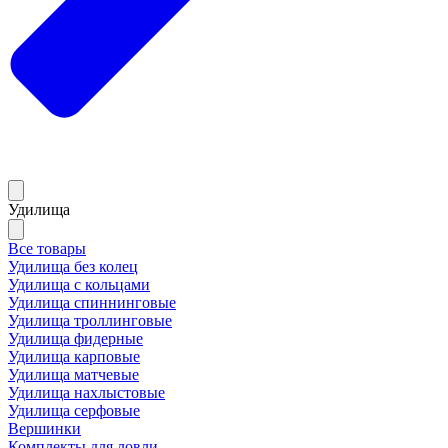
Удилища
Все товары
Удилища без колец
Удилища с кольцами
Удилища спиннинговые
Удилища троллинговые
Удилища фидерные
Удилища карповые
Удилища матчевые
Удилища нахлыстовые
Удилища серфовые
Вершинки
Комплекты для ловли