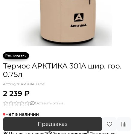
Топоры и пилы
Компасы
Столовые приборы
Обогреватели порошковые
Мебель туристическа
Термос АРКТИКА 301A шир. гор.
0.75л
Артикул:
AR301A-0750
2 239 ₽
Оставить отзыв
Нет в наличии
Предзаказ
Нашли дешевле?
Задать вопрос
Поделиться